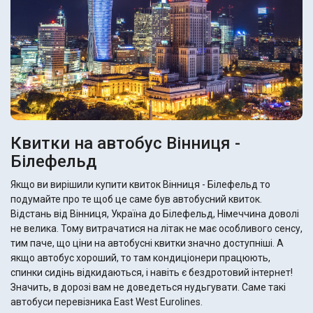
Квитки на автобус Вінниця -
Білефельд
Якщо ви вирішили купити квиток Вінниця - Білефельд то
подумайте про те щоб це саме був автобусний квиток.
Відстань від Вінниця, Україна до Білефельд, Німеччина доволі
не велика. Тому витрачатися на літак не має особливого сенсу,
тим паче, що ціни на автобусні квитки значно доступніші. А
якщо автобус хороший, то там кондиціонери працюють,
спинки сидінь відкидаються, і навіть є бездротовий інтернет!
Значить, в дорозі вам не доведеться нудьгувати. Саме такі
автобуси перевізника East West Eurolines.