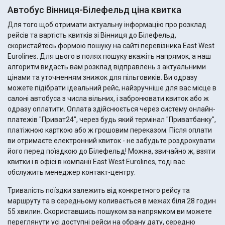
Автобус Вінниця-Білефельд ціна квитка
Для того щоб отримати актуальну інформацію про розклад
рейсів та вартість квитків зі Вінниця до Білефельд,
скористайтесь формою пошуку на сайті перевізника East West
Eurolines. Для цього в полях пошуку вкажіть напрямок, а наш
алгоритм видасть вам розклад відправлень з актуальними
цінами та уточненням знижок для пільговиків. Ви одразу
можете підібрати ідеальний рейс, найзручніше для вас місце в
салоні автобуса з числа вільних, і забронювати квиток або ж
одразу оплатити. Оплата здійснюється через систему онлайн-
платежів "Приват24", через будь який термінал "Приватбанку",
платіжною карткою або ж грошовим переказом. Після оплати
ви отримаєте електронний квиток - не забудьте роздрокувати
його перед поїздкою до Білефельд! Можна, звичайно ж, взяти
квитки і в офісі в компанії East West Eurolines, тоді вас
обслужить менеджер контакт-центру.
Тривалість поїздки залежить від конкретного рейсу та
маршруту та в середньому коливається в межах біля 28 годин
55 хвилин. Скориставшись пошуком за напрямком ви можете
переглянути усі доступні рейси на обрану дату, середню