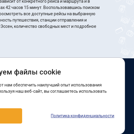
ависит от конкретного рейса и маршрута и в
минут. Воспользовавшись поиском
росмотреть все доступные рейсы на выбранную
ность путешествия, станции отправления и
 Эссен, количество свободных мест и подробное
уем файлы cookie
ы в соцсетях:
ют нам обеспечить наилучший опыт использования
acebook
пользуя наш веб-сайт, вы соглашаетесь использовать
оддержка:
Политика конфиденциальности
elegram-бот
Viber
Messenger