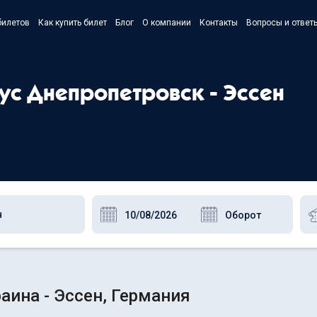
билетов
Как купить билет
Блог
О компании
Контакты
Вопросы и ответ
- Українс
- Русский
бус Днепропетровск - Эссен
- Polski
- English
аина - Эссен, Германия