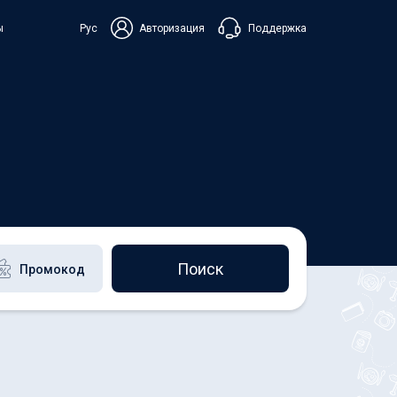
Поддержка
ы
Рус
Авторизация
ька
+38 098 815 44 44
+48 508 154 444
+49 152 581 544 44
Чат в Viber
Чатбот в Telegram
Чат в Messenger
Поиск