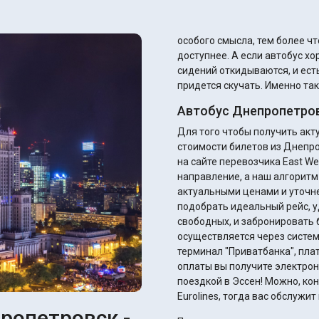
особого смысла, тем более ч
доступнее. А если автобус хороший, то там кондиционеры работают, спинки
сидений откидываются, и есть
придется скучать. Именно так
Автобус Днепропетров
Для того чтобы получить ак
стоимости билетов из Днепро
на сайте перевозчика East Wes
направление, а наш алгоритм
актуальными ценами и уточнением ск
подобрать идеальный рейс, у
свободных, и забронировать 
осуществляется через систем
терминал "Приватбанка", плате
оплаты вы получите электрон
поездкой в Эссен! Можно, кон
Eurolines, тогда вас обслужи
ропетровск -