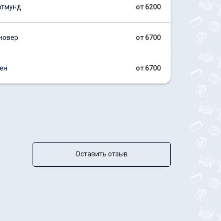
ртмунд
от 6200
новер
от 6700
ен
от 6700
Оставить отзыв