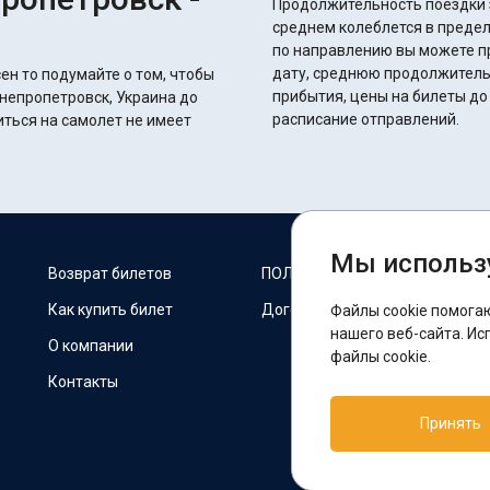
Продолжительность поездки з
среднем колеблется в пределах 42 часов 15 
по направлению вы можете п
дату, среднюю продолжитель
ен то подумайте о том, чтобы
прибытия, цены на билеты до
Днепропетровск, Украина до
расписание отправлений.
иться на самолет не имеет
Мы использ
М
Возврат билетов
ПОЛИТИКА COOKIES
Как купить билет
Договор оферты
Файлы cookie помога
F
нашего веб-сайта. Ис
О компании
файлы cookie.
Контакты
П
Принять
T