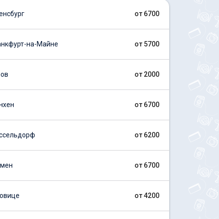
енсбург
от 6700
нкфурт-на-Майне
от 5700
вов
от 2000
нхен
от 6700
ссельдорф
от 6200
емен
от 6700
овице
от 4200