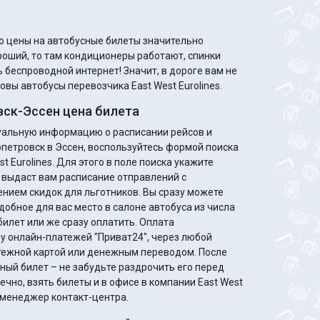
то цены на автобусные билеты значительно
 беспроводной интернет! Значит, в дороге вам не
овы автобусы перевозчика East West Eurolines.
ск-Эссен цена билета
туальную информацию о расписании рейсов и
петровск в Эссен, воспользуйтесь формой поиска
t Eurolines. Для этого в поле поиска укажите
 выдаст вам расписание отправлений с
идок для льготников. Вы сразу можете
добное для вас место в салоне автобуса из числа
билет или же сразу оплатить. Оплата
у онлайн-платежей "Приват24", через любой
жной картой или денежным переводом. После
ный билет – не забудьте раздрочить его перед
ечно, взять билеты и в офисе в компании East West
т менеджер контакт-центра.