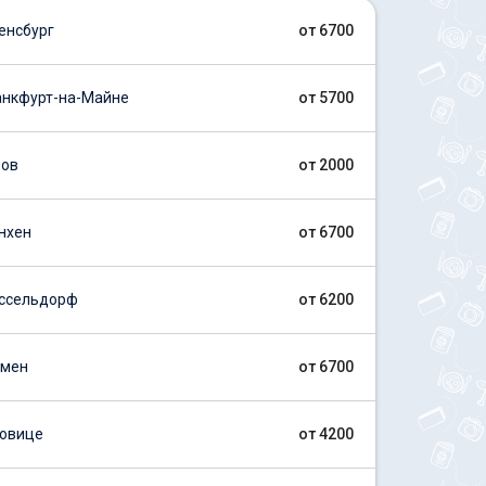
енсбург
от 6700
нкфурт-на-Майне
от 5700
вов
от 2000
нхен
от 6700
ссельдорф
от 6200
емен
от 6700
овице
от 4200