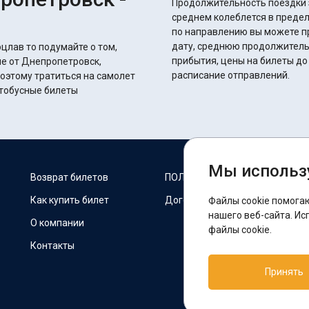
Продолжительность поездки з
среднем колеблется в пределах 30 часов 35 
по направлению вы можете п
дату, среднюю продолжитель
цлав то подумайте о том,
прибытия, цены на билеты до
ие от Днепропетровск,
расписание отправлений.
Поэтому тратиться на самолет
втобусные билеты
Мы использ
М
Возврат билетов
ПОЛИТИКА COOKIES
Как купить билет
Договор оферты
Файлы cookie помога
F
нашего веб-сайта. Ис
О компании
файлы cookie.
Контакты
П
Принять
T