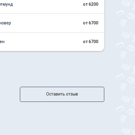
ртмунд
от 6200
новер
от 6700
ен
от 6700
Оставить отзыв