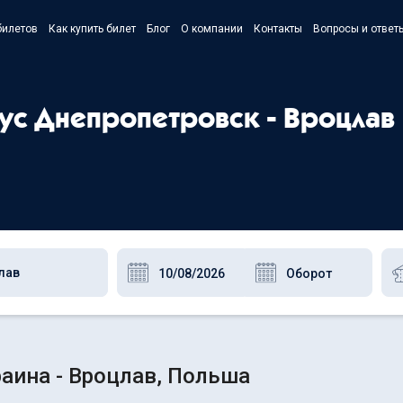
билетов
Как купить билет
Блог
О компании
Контакты
Вопросы и ответ
- Українс
- Русский
бус Днепропетровск - Вроцлав
- Polski
- English
аина - Вроцлав, Польша