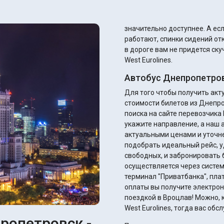
значительно доступнее. А если автобус хороший, то там кондиционеры
работают, спинки сидений от
в дороге вам не придется ск
West Eurolines.
Автобус Днепропетров
Для того чтобы получить ак
стоимости билетов из Днепр
поиска на сайте перевозчика E
укажите направление, а наш 
актуальными ценами и уточнением ск
подобрать идеальный рейс, у
свободных, и забронировать 
осуществляется через систем
терминал "Приватбанка", плате
оплаты вы получите электрон
поездкой в Вроцлав! Можно, к
West Eurolines, тогда вас об
ропетровск -