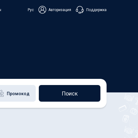
Поддержка
ы
Рус
Авторизация
ька
+38 098 815 44 44
+48 508 154 444
+49 152 581 544 44
Чат в Viber
Чатбот в Telegram
Чат в Messenger
Поиск