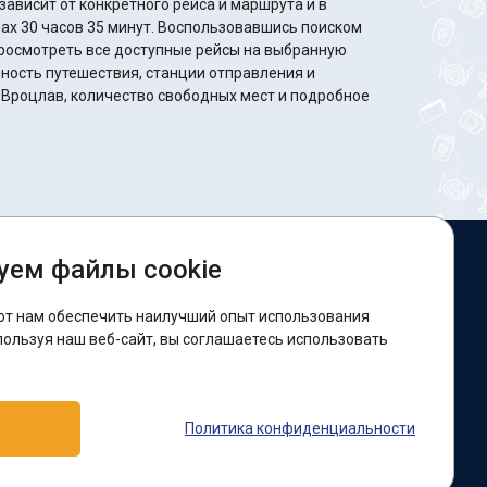
ависит от конкретного рейса и маршрута и в
минут. Воспользовавшись поиском
росмотреть все доступные рейсы на выбранную
ность путешествия, станции отправления и
 Вроцлав, количество свободных мест и подробное
уем файлы cookie
ы в соцсетях:
ют нам обеспечить наилучший опыт использования
acebook
пользуя наш веб-сайт, вы соглашаетесь использовать
оддержка:
Политика конфиденциальности
elegram-бот
Viber
Messenger