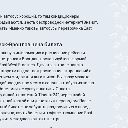
кидываются, и есть беспроводной интернет! Значит,
учать. Именно таковы автобусы перевозчика East
ск-Вроцлав цена билета
туальную информацию о расписании рейсов и
опетровск в Вроцлав, воспользуйтесь формой
ast West Eurolines. Для этого в поле поиска
алгоритм выдаст вам расписание отправлений с
идок для льготников. Вы сразу можете
добное для вас место в салоне автобуса из числа
билет или же сразу оплатить. Оплата
у онлайн-платежей "Приват24", через любой
жной картой или денежным переводом. После
ный билет – не забудьте раздрочить его перед
онечно, взять билеты и в офисе в компании East
служит менеджер контакт-центра.