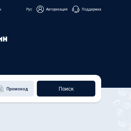
Поддержка
ы
Рус
Авторизация
ька
ин
+38 098 815 44 44
+48 508 154 444
+49 152 581 544 44
Чат в Viber
Чатбот в Telegram
Чат в Messenger
Поиск