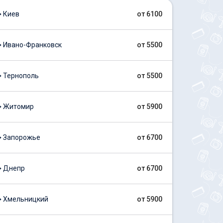
 Киев
от 6100
 Ивано-Франковск
от 5500
 Тернополь
от 5500
⟶ Житомир
от 5900
 Запорожье
от 6700
⟶ Днепр
от 6700
 Хмельницкий
от 5900