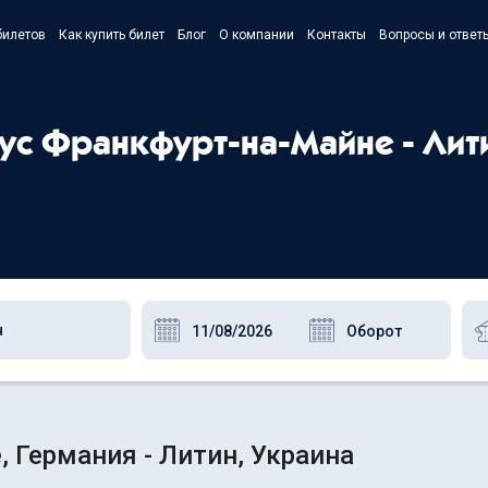
билетов
Как купить билет
Блог
О компании
Контакты
Вопросы и ответ
- Українс
- Русский
бус Франкфурт-на-Майне - Лит
- Polski
- English
 Германия - Литин, Украина