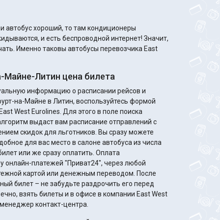
кидываются, и есть беспроводной интернет! Значит,
учать. Именно таковы автобусы перевозчика East
-Майне-Литин цена билета
туальную информацию о расписании рейсов и
фурт-на-Майне в Литин, воспользуйтесь формой
ast West Eurolines. Для этого в поле поиска
алгоритм выдаст вам расписание отправлений с
идок для льготников. Вы сразу можете
добное для вас место в салоне автобуса из числа
билет или же сразу оплатить. Оплата
у онлайн-платежей "Приват24", через любой
жной картой или денежным переводом. После
ный билет – не забудьте раздрочить его перед
ечно, взять билеты и в офисе в компании East West
т менеджер контакт-центра.