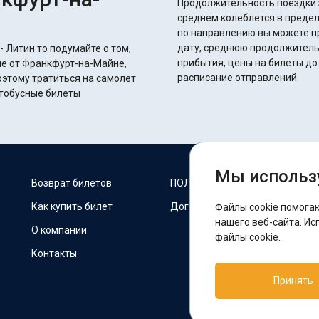
Продолжительность поездки з
среднем колеблется в пределах 37 часов 15 
по направлению вы можете п
дату, среднюю продолжитель
 Литин то подумайте о том,
прибытия, цены на билеты до
ие от Франкфурт-на-Майне,
расписание отправлений.
оэтому тратиться на самолет
втобусные билеты
Мы использ
М
Возврат билетов
ПОЛИТИКА COOKIES
Как купить билет
Договор оферты
Файлы cookie помога
F
нашего веб-сайта. Ис
О компании
файлы cookie.
Контакты
П
Принять
T