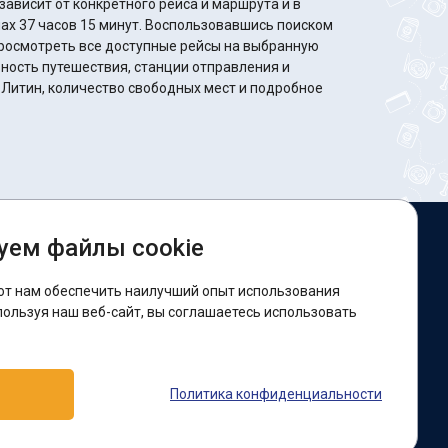
ависит от конкретного рейса и маршрута и в
минут. Воспользовавшись поиском
росмотреть все доступные рейсы на выбранную
ность путешествия, станции отправления и
 Литин, количество свободных мест и подробное
уем файлы cookie
ы в соцсетях:
ют нам обеспечить наилучший опыт использования
acebook
пользуя наш веб-сайт, вы соглашаетесь использовать
оддержка:
Политика конфиденциальности
elegram-бот
Viber
Messenger