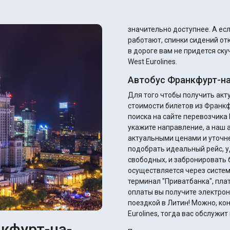
значительно доступнее. А если автобус хороший, то там кондиционеры
работают, спинки сидений от
в дороге вам не придется ск
West Eurolines.
Автобус Франкфурт-на
Для того чтобы получить ак
стоимости билетов из Франк
поиска на сайте перевозчика E
укажите направление, а наш 
актуальными ценами и уточнением ск
подобрать идеальный рейс, у
свободных, и забронировать 
осуществляется через систем
терминал "Приватбанка", плате
оплаты вы получите электрон
поездкой в Литин! Можно, кон
Eurolines, тогда вас обслужи
кфурт-на-