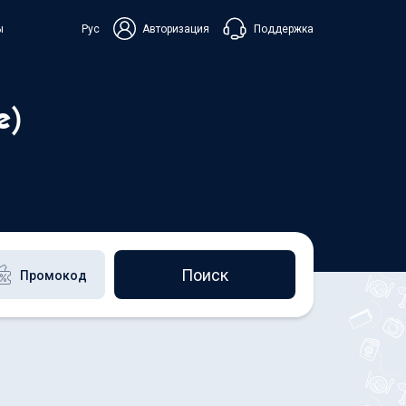
Поддержка
ы
Рус
Авторизация
ька
е)
+38 098 815 44 44
+48 508 154 444
+49 152 581 544 44
Чат в Viber
Чатбот в Telegram
Чат в Messenger
Поиск