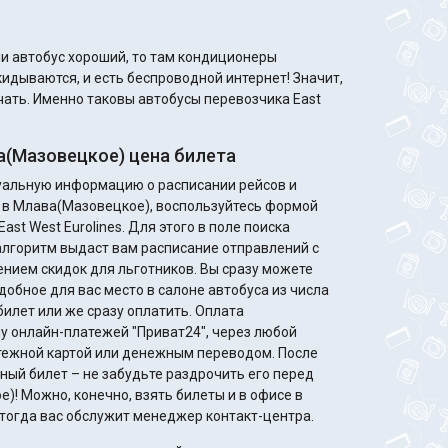
кидываются, и есть беспроводной интернет! Значит,
учать. Именно таковы автобусы перевозчика East
(Мазовецкое) цена билета
туальную информацию о расписании рейсов и
а в Млава(Мазовецкое), воспользуйтесь формой
ast West Eurolines. Для этого в поле поиска
алгоритм выдаст вам расписание отправлений с
идок для льготников. Вы сразу можете
добное для вас место в салоне автобуса из числа
билет или же сразу оплатить. Оплата
у онлайн-платежей "Приват24", через любой
жной картой или денежным переводом. После
ный билет – не забудьте раздрочить его перед
)! Можно, конечно, взять билеты и в офисе в
, тогда вас обслужит менеджер контакт-центра.