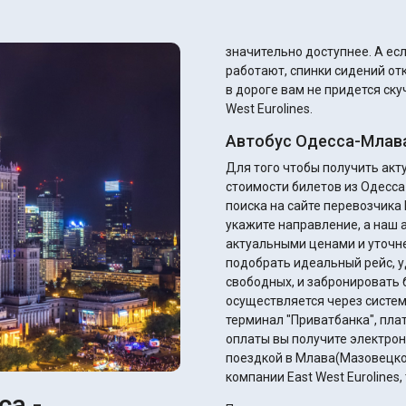
значительно доступнее. А если автобус хороший, то там кондиционеры
работают, спинки сидений от
в дороге вам не придется ск
West Eurolines.
Автобус Одесса-Млава
Для того чтобы получить ак
стоимости билетов из Одесс
поиска на сайте перевозчика E
укажите направление, а наш 
актуальными ценами и уточнением ск
подобрать идеальный рейс, у
свободных, и забронировать 
осуществляется через систем
терминал "Приватбанка", плате
оплаты вы получите электрон
поездкой в Млава(Мазовецкое
компании East West Eurolines
са -