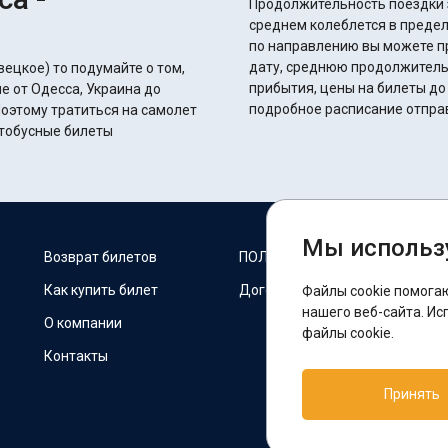
Продолжительность поездки з
среднем колеблется в пределах 26 часов 45 
по направлению вы можете п
дату, среднюю продолжитель
ецкое) то подумайте о том,
прибытия, цены на билеты до
е от Одесса, Украина до
подробное расписание отпра
оэтому тратиться на самолет
втобусные билеты
Мы использ
М
Возврат билетов
ПОЛИТИКА COOKIES
Как купить билет
Договор оферты
Файлы cookie помога
F
нашего веб-сайта. Ис
О компании
файлы cookie.
Контакты
П
Принять
T