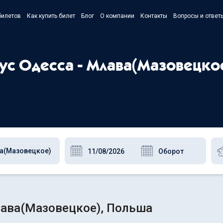
билетов
Как купить билет
Блог
О компании
Контакты
Вопросы и ответ
- Українс
- Русский
бус Одесса - Млава(Мазовецко
- Polski
- English
лава(Мазовецкое), Польша