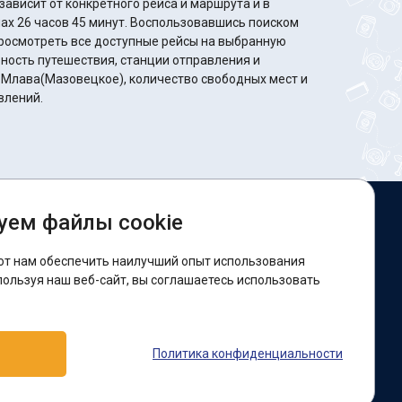
ависит от конкретного рейса и маршрута и в
минут. Воспользовавшись поиском
росмотреть все доступные рейсы на выбранную
ность путешествия, станции отправления и
 Млава(Мазовецкое), количество свободных мест и
влений.
уем файлы cookie
ы в соцсетях:
ют нам обеспечить наилучший опыт использования
acebook
пользуя наш веб-сайт, вы соглашаетесь использовать
оддержка:
Политика конфиденциальности
elegram-бот
Viber
Messenger