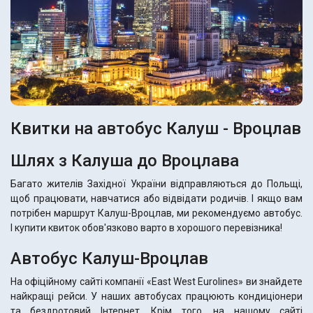
Квитки на автобус Калуш - Вроцлав
Шлях з Калуша до Вроцлава
Багато жителів Західної України відправляються до Польщі,
щоб працювати, навчатися або відвідати родичів. І якщо вам
потрібен маршрут Калуш-Вроцлав, ми рекомендуємо автобус.
І купити квиток обов'язково варто в хорошого перевізника!
Автобус Калуш-Вроцлав
На офіційному сайті компанії «East West Eurolines» ви знайдете
найкращі рейси. У наших автобусах працюють кондиціонери
та бездротовий Інтернет. Крім того, на нашому сайті