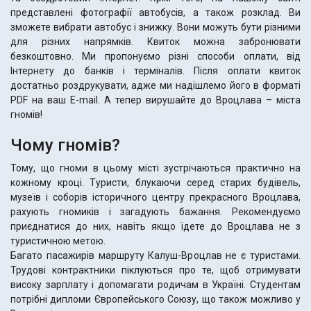
представлені фотографії автобусів, а також розклад. Ви
зможете вибрати автобус і знижку. Вони можуть бути різними
для різних напрямків. Квиток можна забронювати
безкоштовно. Ми пропонуємо різні способи оплати, від
Інтернету до банків і терміналів. Після оплати квиток
достатньо роздрукувати, адже ми надішлемо його в форматі
PDF на ваш E-mail. А тепер вирушайте до Вроцлава – міста
гномів!
Чому гномів?
Тому, що гноми в цьому місті зустрічаються практично на
кожному кроці. Туристи, блукаючи серед старих будівель,
музеїв і соборів історичного центру прекрасного Вроцлава,
рахують гномиків і загадують бажання. Рекомендуємо
приєднатися до них, навіть якщо їдете до Вроцлава не з
туристичною метою.
Багато пасажирів маршруту Калуш-Вроцлав не є туристами.
Трудові контрактники піклуються про те, щоб отримувати
високу зарплату і допомагати родичам в Україні. Студентам
потрібні дипломи Європейського Союзу, що також можливо у