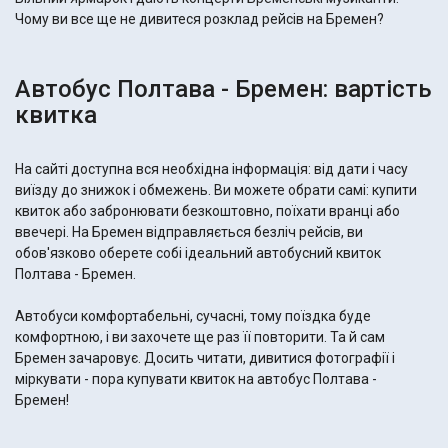
Чому ви все ще не дивитеся розклад рейсів на Бремен?
Автобус Полтава - Бремен: вартість
квитка
На сайті доступна вся необхідна інформація: від дати і часу
виїзду до знижок і обмежень. Ви можете обрати самі: купити
квиток або забронювати безкоштовно, поїхати вранці або
ввечері. На Бремен відправляється безліч рейсів, ви
обов'язково оберете собі ідеальний автобусний квиток
Полтава - Бремен.
Автобуси комфортабельні, сучасні, тому поїздка буде
комфортною, і ви захочете ще раз її повторити. Та й сам
Бремен зачаровує. Досить читати, дивитися фотографії і
міркувати - пора купувати квиток на автобус Полтава -
Бремен!