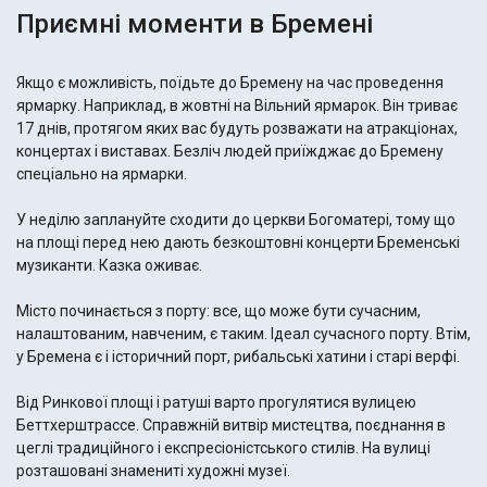
Приємні моменти в Бремені
Якщо є можливість, поїдьте до Бремену на час проведення
ярмарку. Наприклад, в жовтні на Вільний ярмарок. Він триває
17 днів, протягом яких вас будуть розважати на атракціонах,
концертах і виставах. Безліч людей приїжджає до Бремену
спеціально на ярмарки.
У неділю заплануйте сходити до церкви Богоматері, тому що
на площі перед нею дають безкоштовні концерти Бременські
музиканти. Казка оживає.
Місто починається з порту: все, що може бути сучасним,
налаштованим, навченим, є таким. Ідеал сучасного порту. Втім,
у Бремена є і історичний порт, рибальські хатини і старі верфі.
Від Ринкової площі і ратуші варто прогулятися вулицею
Беттхерштрассе. Справжній витвір мистецтва, поєднання в
цеглі традиційного і експресіоністського стилів. На вулиці
розташовані знамениті художні музеї.