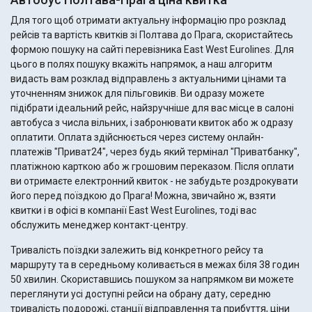
Для того щоб отримати актуальну інформацію про розклад
рейсів та вартість квитків зі Полтава до Прага, скористайтесь
формою пошуку на сайті перевізника East West Eurolines. Для
цього в полях пошуку вкажіть напрямок, а наш алгоритм
видасть вам розклад відправлень з актуальними цінами та
уточненням знижок для пільговиків. Ви одразу можете
підібрати ідеальний рейс, найзручніше для вас місце в салоні
автобуса з числа вільних, і забронювати квиток або ж одразу
оплатити. Оплата здійснюється через систему онлайн-
платежів "Приват24", через будь який термінал "Приватбанку",
платіжною карткою або ж грошовим переказом. Після оплати
ви отримаєте електронний квиток - не забудьте роздрокувати
його перед поїздкою до Прага! Можна, звичайно ж, взяти
квитки і в офісі в компанії East West Eurolines, тоді вас
обслужить менеджер контакт-центру.
Тривалість поїздки залежить від конкретного рейсу та
маршруту та в середньому коливається в межах біля 38 годин
50 хвилин. Скориставшись пошуком за напрямком ви можете
переглянути усі доступні рейси на обрану дату, середню
тривалість подорожі, станції відправлення та прибуття, ціни