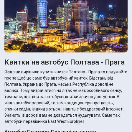
Квитки на автобус Полтава - Прага
Якщо ви вирішили купити квиток Полтава - Прага то подумайте
про те щоб це саме був автобусний квиток. Відстань від
Полтава, Україна до Прага, Чеська Республіка доволі не
велика. Тому витрачатися на літак не має особливого сенсу,
тим паче, що ціни на автобусні квитки значно доступніші. А
якщо автобус хороший, то там кондиціонери працюють,
спинки сидінь відкидаються, і навіть є бездротовий інтернет!
Значить, в дорозі вам не доведеться нудьгувати. Саме такі
автобуси перевізника East West Eurolines.
Автобус Полтава-Прага ціна квитка