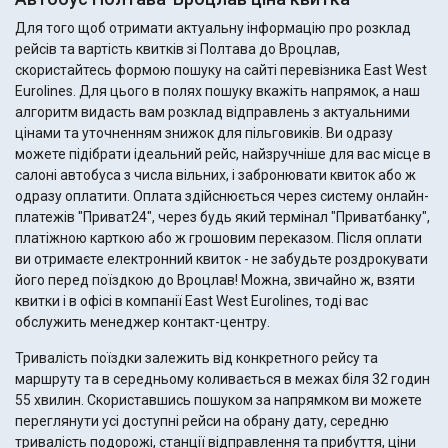
Для того щоб отримати актуальну інформацію про розклад
рейсів та вартість квитків зі Полтава до Вроцлав,
скористайтесь формою пошуку на сайті перевізника East West
Eurolines. Для цього в полях пошуку вкажіть напрямок, а наш
алгоритм видасть вам розклад відправлень з актуальними
цінами та уточненням знижок для пільговиків. Ви одразу
можете підібрати ідеальний рейс, найзручніше для вас місце в
салоні автобуса з числа вільних, і забронювати квиток або ж
одразу оплатити. Оплата здійснюється через систему онлайн-
платежів "Приват24", через будь який термінал "Приватбанку",
платіжною карткою або ж грошовим переказом. Після оплати
ви отримаєте електронний квиток - не забудьте роздрокувати
його перед поїздкою до Вроцлав! Можна, звичайно ж, взяти
квитки і в офісі в компанії East West Eurolines, тоді вас
обслужить менеджер контакт-центру.
Тривалість поїздки залежить від конкретного рейсу та
маршруту та в середньому коливається в межах біля 32 годин
55 хвилин. Скориставшись пошуком за напрямком ви можете
переглянути усі доступні рейси на обрану дату, середню
тривалість подорожі, станції відправлення та прибуття, ціни