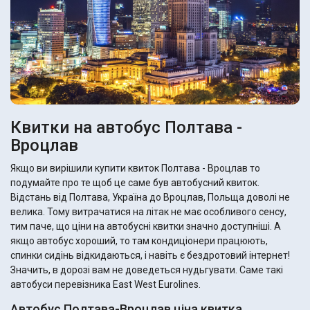
Квитки на автобус Полтава -
Вроцлав
Якщо ви вирішили купити квиток Полтава - Вроцлав то
подумайте про те щоб це саме був автобусний квиток.
Відстань від Полтава, Україна до Вроцлав, Польща доволі не
велика. Тому витрачатися на літак не має особливого сенсу,
тим паче, що ціни на автобусні квитки значно доступніші. А
якщо автобус хороший, то там кондиціонери працюють,
спинки сидінь відкидаються, і навіть є бездротовий інтернет!
Значить, в дорозі вам не доведеться нудьгувати. Саме такі
автобуси перевізника East West Eurolines.
Автобус Полтава-Вроцлав ціна квитка