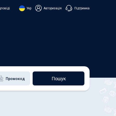
Підтримка
дповіді
Укр
Авторизація
нська
ий
+38 098 815 44 44
+48 508 154 444
+49 152 581 544 44
h
Чат в Viber
Чатбот в Telegram
Чат в Messenger
Пошук