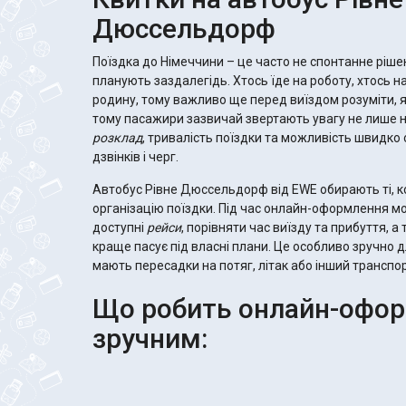
Дюссельдорф
Поїздка до Німеччини – це часто не спонтанне ріше
планують заздалегідь. Хтось їде на роботу, хтось н
родину, тому важливо ще перед виїздом розуміти, 
тому пасажири зазвичай звертають увагу не лише 
розклад
, тривалість поїздки та можливість швидк
дзвінків і черг.
Автобус Рівне Дюссельдорф від EWE обирають ті, 
організацію поїздки. Під час онлайн-оформлення 
доступні
рейси
, порівняти час виїзду та прибуття, а
краще пасує під власні плани. Це особливо зручно д
мають пересадки на потяг, літак або інший транспор
Що робить онлайн-офо
зручним: