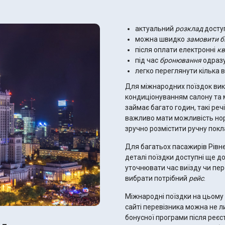
актуальний
розклад
доступ
можна швидко
замовити б
після оплати електронні
кв
під час
бронювання
одразу
легко переглянути кілька в
Для міжнародних поїздок вик
кондиціонуванням салону та 
займає багато годин, такі ре
важливо мати можливість нор
зручно розмістити ручну покл
Для багатьох пасажирів Рівн
деталі поїздки доступні ще д
уточнювати час виїзду чи пере
вибрати потрібний
рейс
.
Міжнародні поїздки на цьому 
сайті перевізника можна не 
бонусної програми після реєс
-