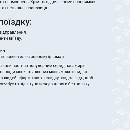
ніх замовлень. Крім того, для окремих напрямків
та спеціальні пропозиції.
поїздку:
відправлення.
анти виїзду.
йн.
поїздки в електронному форматі.
 залишається популярним серед пасажирів
 періоди кількість вільних місць може швидко
то людей оформлюють поїздку заздалегідь, щоб
автобус
та підготуватися до дороги без поспіху.