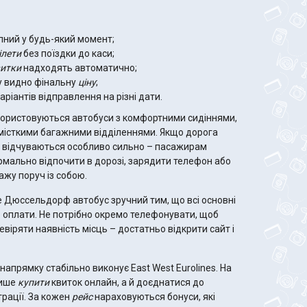
ний у будь-який момент;
ілети
без поїздки до каси;
итки
надходять автоматично;
 видно фінальну
ціну
;
аріантів відправлення на різні дати.
ористовуються автобуси з комфортними сидіннями,
місткими багажними відділеннями. Якщо дорога
чі відчуваються особливо сильно – пасажирам
мально відпочити в дорозі, зарядити телефон або
ажу поруч із собою.
е Дюссельдорф автобус зручний тим, що всі основні
о оплати. Не потрібно окремо телефонувати, щоб
віряти наявність місць – достатньо відкрити сайт і
напрямку стабільно виконує East West Eurolines. На
лише
купити
квиток онлайн, а й доєднатися до
трації. За кожен
рейс
нараховуються бонуси, які