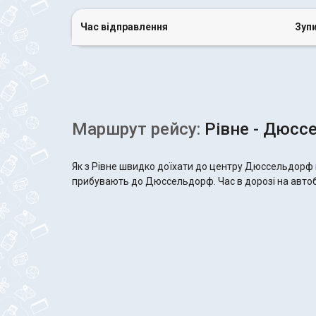
Час відправлення
Зуп
Маршрут рейсу:
Рівне - Дюсс
Як з Рівне швидко доїхати до центру Дюссельдорф в
прибувають до Дюссельдорф. Час в дорозі на автобу