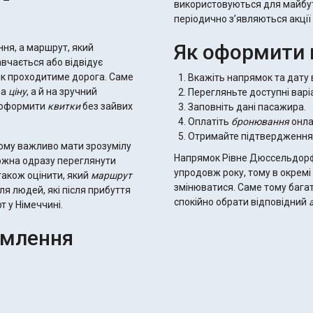
використовуються для майбут
періодично з’являються акції 
Як оформити 
ння, а маршрут, який
авчається або відвідує
як проходитиме дорога. Саме
Вкажіть напрямок та дату 
на
ціну
, а й на зручний
Перегляньте доступні варі
о оформити
квитки
без зайвих
Заповніть дані пасажира.
Оплатіть
бронювання
онла
Отримайте підтвердження 
кому важливо мати зрозумілу
Напрямок Рівне Дюссельдорф
можна одразу переглянути
упродовж року, тому в окремі
 також оцінити, який
маршрут
змінюватися. Саме тому бага
ля людей, які після прибуття
спокійно обрати відповідний
т у Німеччині.
рмлення