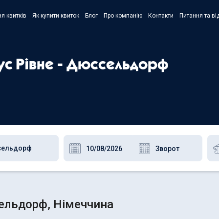
я квитків
Як купити квиток
Блог
Про компанію
Контакти
Питання та ві
- Украї
- Русск
ус Рівне - Дюссельдорф
- Polski
- Englis
сельдорф, Німеччина