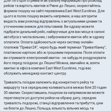
Для того щоб отримати актуальну інформацію про розклад
рейсів та вартість квитків зі Рівне до Лешно, скористайтесь
формою пошуку на сайті перевізника East West Eurolines. Для
цього в полях пошуку вкажіть напрямок, а наш алгоритм
видасть вам розклад відправлень з актуальними цінами та
уточненням знижок для пільговиків. Ви одразу можете
підібрати ідеальний рейс, найзручніше для вас місце в салоні
автобуса з числа вільних, і забронювати квиток або ж одразу
оплатити. Оплата здійснюється через систему онлайн-
платежів "Приват24", через будь який термінал "Приватбанку",
платіжною карткою або ж грошовим переказом. Після оплати
ви отримаєте електронний квиток - не забудьте роздрокувати
його перед поїздкою до Лешно! Можна, звичайно ж, взяти
квитки і в офісі в компанії East West Eurolines, тоді вас
обслужить менеджер контакт-центру.
Тривалість поїздки залежить від конкретного рейсу та
маршруту та в середньому коливається в межах біля 20 годин
30 хвилин. Скориставшись пошуком за напрямком ви можете
переглянути усі доступні рейси на обрану дату, середню
тривалість подорожі, станції відправлення та прибуття, ціни
на білети до Лешно, Польща, кількість вільних місць та