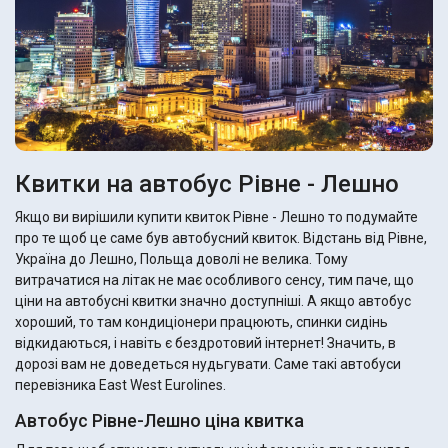
Квитки на автобус Рівне - Лешно
Якщо ви вирішили купити квиток Рівне - Лешно то подумайте
про те щоб це саме був автобусний квиток. Відстань від Рівне,
Україна до Лешно, Польща доволі не велика. Тому
витрачатися на літак не має особливого сенсу, тим паче, що
ціни на автобусні квитки значно доступніші. А якщо автобус
хороший, то там кондиціонери працюють, спинки сидінь
відкидаються, і навіть є бездротовий інтернет! Значить, в
дорозі вам не доведеться нудьгувати. Саме такі автобуси
перевізника East West Eurolines.
Автобус Рівне-Лешно ціна квитка