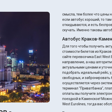
смысла, тем более что цены н
если автобус хороший, то та
откидываются, и есть беспров
скучать. Именно таковы автоб
Автобус Краков-Камен
Для того чтобы получить ак
стоимости билетов из Краков
сайте перевозчика East West E
направление, а наш алгоритм
актуальными ценами и уточнением ск
подобрать идеальный рейс, у
свободных, и забронировать 
осуществляется через систем
терминал "Приватбанка", плате
оплаты вы получите электрон
поездкой в Каменское! Можно,
West Eurolines, тогда вас об
ов -