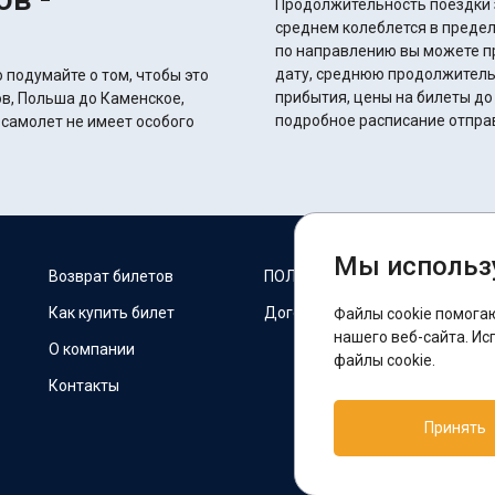
Продолжительность поездки з
среднем колеблется в пределах 28 часов 20 
по направлению вы можете п
дату, среднюю продолжитель
 подумайте о том, чтобы это
прибытия, цены на билеты до
ов, Польша до Каменское,
подробное расписание отпра
 самолет не имеет особого
Мы использ
М
Возврат билетов
ПОЛИТИКА COOKIES
Как купить билет
Договор оферты
Файлы cookie помога
F
нашего веб-сайта. Ис
О компании
файлы cookie.
Контакты
П
Принять
T