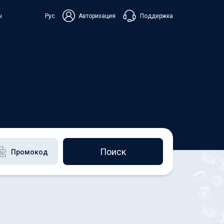
Поддержка
ы
Рус
Авторизация
ька
+38 098 815 44 44
+48 508 154 444
+49 152 581 544 44
Чат в Viber
Чатбот в Telegram
Чат в Messenger
Поиск