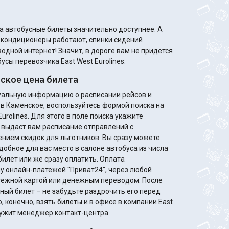
а автобусные билеты значительно доступнее. А
м кондиционеры работают, спинки сидений
одной интернет! Значит, в дороге вам не придется
усы перевозчика East West Eurolines.
ское цена билета
туальную информацию о расписании рейсов и
 в Каменское, воспользуйтесь формой поиска на
urolines. Для этого в поле поиска укажите
 выдаст вам расписание отправлений с
идок для льготников. Вы сразу можете
добное для вас место в салоне автобуса из числа
билет или же сразу оплатить. Оплата
у онлайн-платежей "Приват24", через любой
жной картой или денежным переводом. После
ный билет – не забудьте раздрочить его перед
 конечно, взять билеты и в офисе в компании East
служит менеджер контакт-центра.