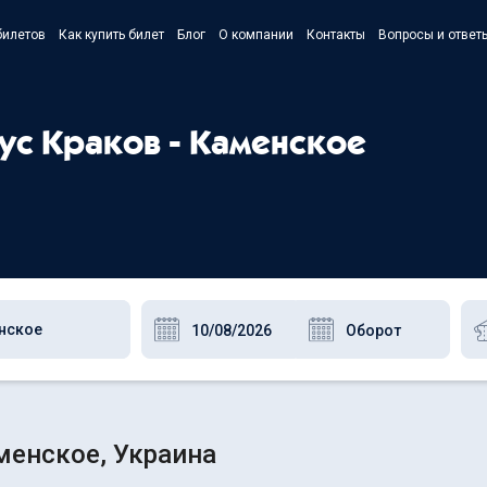
билетов
Как купить билет
Блог
О компании
Контакты
Вопросы и ответ
- Українс
- Русский
бус Краков - Каменское
- Polski
- English
менское, Украина