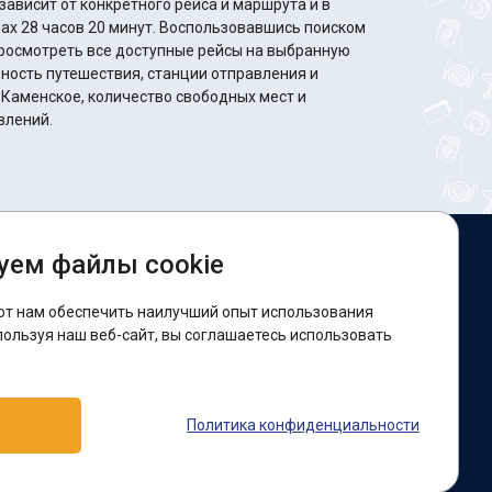
ависит от конкретного рейса и маршрута и в
минут. Воспользовавшись поиском
росмотреть все доступные рейсы на выбранную
ность путешествия, станции отправления и
 Каменское, количество свободных мест и
влений.
уем файлы cookie
ы в соцсетях:
ют нам обеспечить наилучший опыт использования
acebook
пользуя наш веб-сайт, вы соглашаетесь использовать
оддержка:
Политика конфиденциальности
elegram-бот
Viber
Messenger