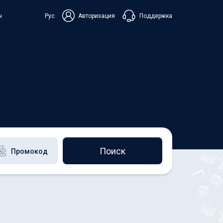
Поддержка
ы
Рус
Авторизация
ька
+38 098 815 44 44
+48 508 154 444
+49 152 581 544 44
Чат в Viber
Чатбот в Telegram
Чат в Messenger
Поиск