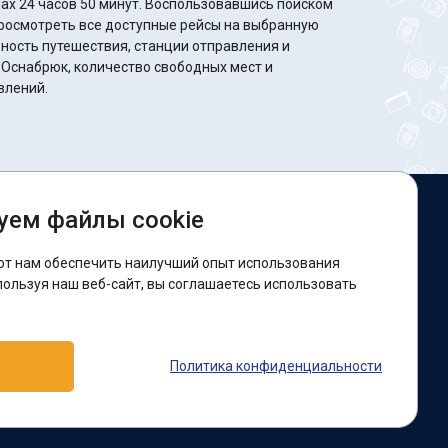
минут. Воспользовавшись поиском
росмотреть все доступные рейсы на выбранную
ность путешествия, станции отправления и
 Оснабрюк, количество свободных мест и
влений.
уем файлы cookie
ы в соцсетях:
ют нам обеспечить наилучший опыт использования
acebook
пользуя наш веб-сайт, вы соглашаетесь использовать
оддержка:
Политика конфиденциальности
elegram-бот
Viber
Messenger