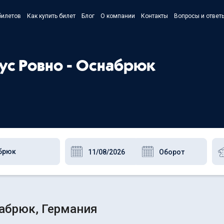
билетов
Как купить билет
Блог
О компании
Контакты
Вопросы и ответ
- Українс
- Русский
бус Ровно - Оснабрюк
- Polski
- English
набрюк, Германия