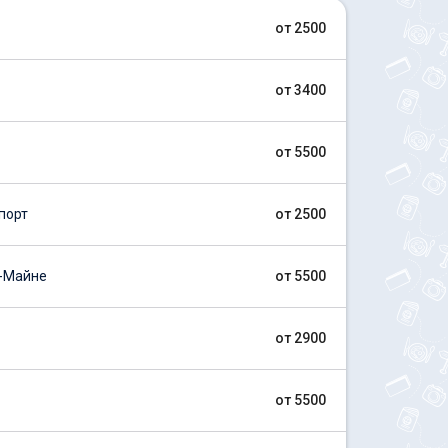
от 2500
от 3400
от 5500
порт
от 2500
-Майне
от 5500
от 2900
от 5500