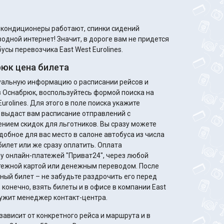
м кондиционеры работают, спинки сидений
одной интернет! Значит, в дороге вам не придется
усы перевозчика East West Eurolines.
юк цена билета
туальную информацию о расписании рейсов и
в Оснабрюк, воспользуйтесь формой поиска на
urolines. Для этого в поле поиска укажите
 выдаст вам расписание отправлений с
идок для льготников. Вы сразу можете
добное для вас место в салоне автобуса из числа
билет или же сразу оплатить. Оплата
у онлайн-платежей "Приват24", через любой
жной картой или денежным переводом. После
ный билет – не забудьте раздрочить его перед
конечно, взять билеты и в офисе в компании East
служит менеджер контакт-центра.
ависит от конкретного рейса и маршрута и в