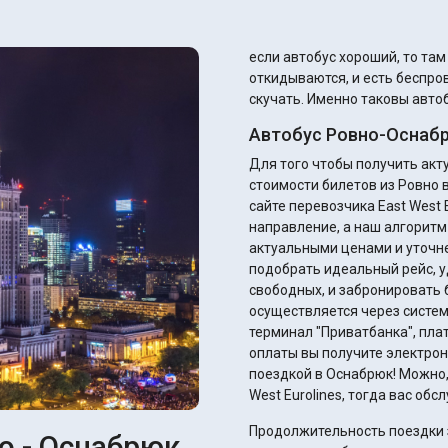
если автобус хороший, то та
откидываются, и есть беспров
скучать. Именно таковы автоб
Автобус Ровно-Оснабр
Для того чтобы получить ак
стоимости билетов из Ровно 
сайте перевозчика East West E
направление, а наш алгоритм
актуальными ценами и уточнением ск
подобрать идеальный рейс, у
свободных, и забронировать 
осуществляется через систем
терминал "Приватбанка", плате
оплаты вы получите электрон
поездкой в Оснабрюк! Можно, 
West Eurolines, тогда вас об
Продолжительность поездки з
о - Оснабрюк