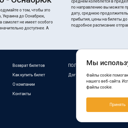
среднем колеблется в пределах 24 часов 50 
по направлению вы можете п
одумайте о том, чтобы это
дату, среднюю продолжитель
, Украина до Оснабрюк,
прибытия, цены на билеты до
а самолет не имеет особого
подробное расписание отпра
начительно доступнее. А
Мы использ
М
Возврат билетов
ПОЛИТИКА COOKIES
Как купить билет
Договор оферты
Файлы cookie помога
F
нашего веб-сайта. Ис
О компании
файлы cookie.
Контакты
П
Принять
T