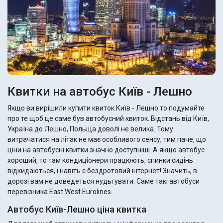
Квитки на автобус Київ - Лешно
Якщо ви вирішили купити квиток Київ - Лешно то подумайте
про те щоб це саме був автобусний квиток. Відстань від Київ,
Україна до Лешно, Польща доволі не велика. Тому
витрачатися на літак не має особливого сенсу, тим паче, що
ціни на автобусні квитки значно доступніші. А якщо автобус
хороший, то там кондиціонери працюють, спинки сидінь
відкидаються, і навіть є бездротовий інтернет! Значить, в
дорозі вам не доведеться нудьгувати. Саме такі автобуси
перевізника East West Eurolines.
Автобус Київ-Лешно ціна квитка