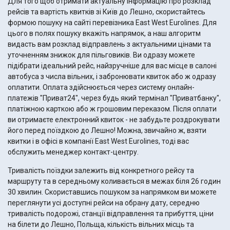
Для того щоб отримати актуальну інформацію про розклад
рейсів та вартість квитків зі Київ до Лешно, скористайтесь
формою пошуку на сайті перевізника East West Eurolines. Для
цього в полях пошуку вкажіть напрямок, а наш алгоритм
видасть вам розклад відправлень з актуальними цінами та
уточненням знижок для пільговиків. Ви одразу можете
підібрати ідеальний рейс, найзручніше для вас місце в салоні
автобуса з числа вільних, і забронювати квиток або ж одразу
оплатити. Оплата здійснюється через систему онлайн-
платежів "Приват24", через будь який термінал "Приватбанку",
платіжною карткою або ж грошовим переказом. Після оплати
ви отримаєте електронний квиток - не забудьте роздрокувати
його перед поїздкою до Лешно! Можна, звичайно ж, взяти
квитки і в офісі в компанії East West Eurolines, тоді вас
обслужить менеджер контакт-центру.
Тривалість поїздки залежить від конкретного рейсу та
маршруту та в середньому коливається в межах біля 26 годин
30 хвилин. Скориставшись пошуком за напрямком ви можете
переглянути усі доступні рейси на обрану дату, середню
тривалість подорожі, станції відправлення та прибуття, ціни
на білети до Лешно, Польща, кількість вільних місць та