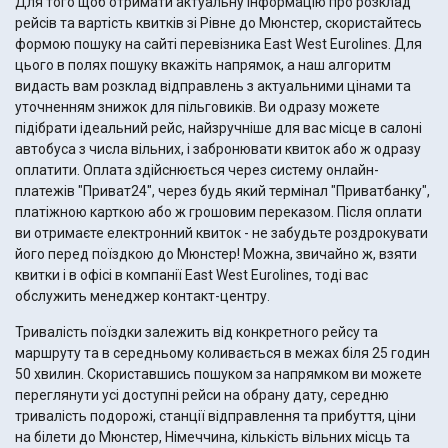
Для того щоб отримати актуальну інформацію про розклад
рейсів та вартість квитків зі Рівне до Мюнстер, скористайтесь
формою пошуку на сайті перевізника East West Eurolines. Для
цього в полях пошуку вкажіть напрямок, а наш алгоритм
видасть вам розклад відправлень з актуальними цінами та
уточненням знижок для пільговиків. Ви одразу можете
підібрати ідеальний рейс, найзручніше для вас місце в салоні
автобуса з числа вільних, і забронювати квиток або ж одразу
оплатити. Оплата здійснюється через систему онлайн-
платежів "Приват24", через будь який термінал "Приватбанку",
платіжною карткою або ж грошовим переказом. Після оплати
ви отримаєте електронний квиток - не забудьте роздрокувати
його перед поїздкою до Мюнстер! Можна, звичайно ж, взяти
квитки і в офісі в компанії East West Eurolines, тоді вас
обслужить менеджер контакт-центру.
Тривалість поїздки залежить від конкретного рейсу та
маршруту та в середньому коливається в межах біля 25 годин
50 хвилин. Скориставшись пошуком за напрямком ви можете
переглянути усі доступні рейси на обрану дату, середню
тривалість подорожі, станції відправлення та прибуття, ціни
на білети до Мюнстер, Німеччина, кількість вільних місць та