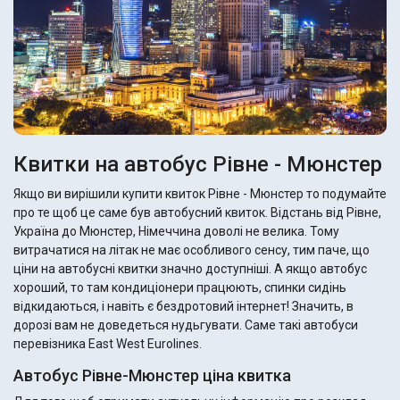
Квитки на автобус Рівне - Мюнстер
Якщо ви вирішили купити квиток Рівне - Мюнстер то подумайте
про те щоб це саме був автобусний квиток. Відстань від Рівне,
Україна до Мюнстер, Німеччина доволі не велика. Тому
витрачатися на літак не має особливого сенсу, тим паче, що
ціни на автобусні квитки значно доступніші. А якщо автобус
хороший, то там кондиціонери працюють, спинки сидінь
відкидаються, і навіть є бездротовий інтернет! Значить, в
дорозі вам не доведеться нудьгувати. Саме такі автобуси
перевізника East West Eurolines.
Автобус Рівне-Мюнстер ціна квитка